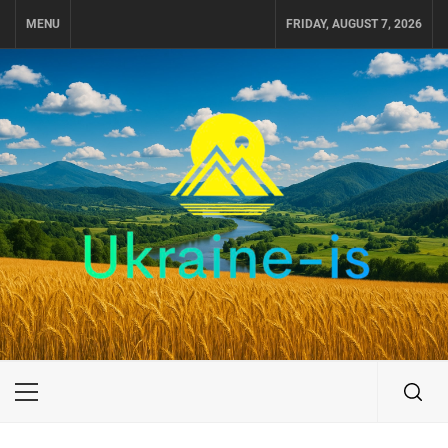
Skip
MENU
FRIDAY, AUGUST 7, 2026
to
content
UKRAINE-IS
ПУТЕШЕСТВИЕ ПО УКРАИНЕ
Primary
Menu