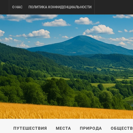
Skip
О НАС
ПОЛИТИКА КОНФИДЕНЦИАЛЬНОСТИ
to
content
UKRAINE-
ПУТЕШЕСТВИЕ ПО УКРАИНЕ
ПУТЕШЕСТВИЯ
МЕСТА
ПРИРОДА
ОБЩЕСТ