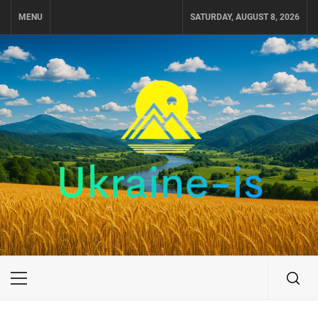
Skip
MENU
SATURDAY, AUGUST 8, 2026
to
content
UKRAINE-IS
ПУТЕШЕСТВИЕ ПО УКРАИНЕ
Primary
Menu