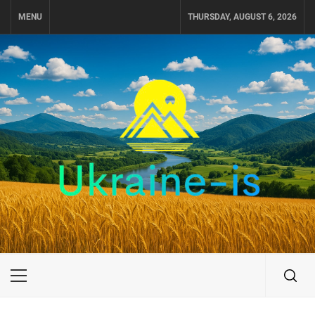
Skip
MENU
THURSDAY, AUGUST 6, 2026
to
content
UKRAINE-IS
ПУТЕШЕСТВИЕ ПО УКРАИНЕ
Primary
Menu