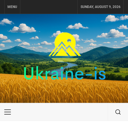
Skip
MENU
SUNDAY, AUGUST 9, 2026
to
content
UKRAINE-IS
ПУТЕШЕСТВИЕ ПО УКРАИНЕ
Primary
Menu