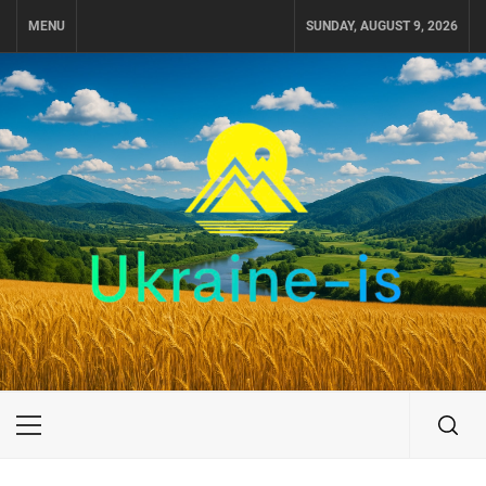
Skip
MENU
SUNDAY, AUGUST 9, 2026
to
content
UKRAINE-IS
ПУТЕШЕСТВИЕ ПО УКРАИНЕ
Primary
Menu