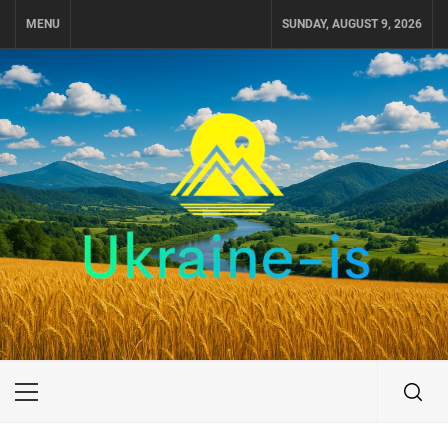
Skip
MENU
SUNDAY, AUGUST 9, 2026
to
content
UKRAINE-IS
ПУТЕШЕСТВИЕ ПО УКРАИНЕ
Primary
Menu