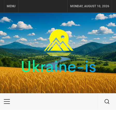
Skip
MENU
MONDAY, AUGUST 10, 2026
to
content
UKRAINE-IS
ПУТЕШЕСТВИЕ ПО УКРАИНЕ
Primary
Menu