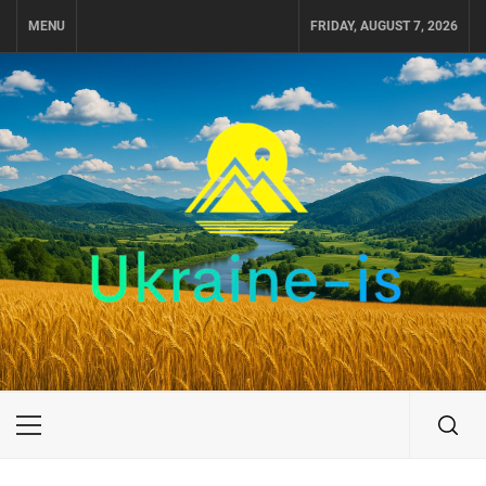
Skip
MENU
FRIDAY, AUGUST 7, 2026
to
content
UKRAINE-IS
ПУТЕШЕСТВИЕ ПО УКРАИНЕ
Primary
Menu