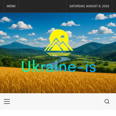
Skip
MENU
SATURDAY, AUGUST 8, 2026
to
content
UKRAINE-IS
ПУТЕШЕСТВИЕ ПО УКРАИНЕ
Primary
Menu