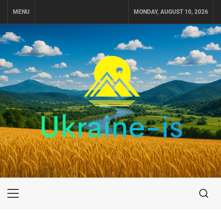
Skip
MENU
MONDAY, AUGUST 10, 2026
to
content
UKRAINE-IS
ПУТЕШЕСТВИЕ ПО УКРАИНЕ
Primary
Menu