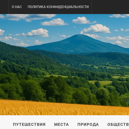
Skip
О НАС
ПОЛИТИКА КОНФИДЕНЦИАЛЬНОСТИ
to
content
UKRAINE-
ПУТЕШЕСТВИЕ ПО УКРАИНЕ
ПУТЕШЕСТВИЯ
МЕСТА
ПРИРОДА
ОБЩЕСТ