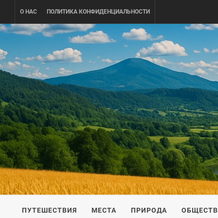
Skip
О НАС
ПОЛИТИКА КОНФИДЕНЦИАЛЬНОСТИ
to
content
UKRAINE-
ПУТЕШЕСТВИЕ ПО УКРАИНЕ
ПУТЕШЕСТВИЯ
МЕСТА
ПРИРОДА
ОБЩЕСТ