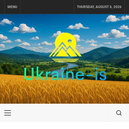
Skip
MENU
THURSDAY, AUGUST 6, 2026
to
content
UKRAINE-IS
ПУТЕШЕСТВИЕ ПО УКРАИНЕ
Primary
Menu