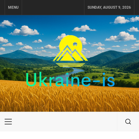
Skip
MENU
SUNDAY, AUGUST 9, 2026
to
content
UKRAINE-IS
ПУТЕШЕСТВИЕ ПО УКРАИНЕ
Primary
Menu