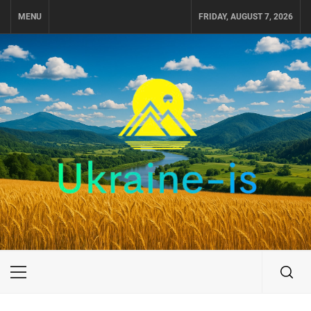
Skip
MENU
FRIDAY, AUGUST 7, 2026
to
content
UKRAINE-IS
ПУТЕШЕСТВИЕ ПО УКРАИНЕ
Primary
Menu