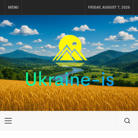
Skip
MENU
FRIDAY, AUGUST 7, 2026
to
content
UKRAINE-IS
ПУТЕШЕСТВИЕ ПО УКРАИНЕ
Primary
Menu