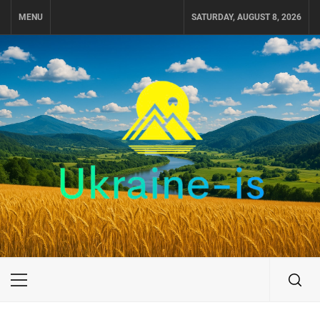
Skip
MENU
SATURDAY, AUGUST 8, 2026
to
content
UKRAINE-IS
ПУТЕШЕСТВИЕ ПО УКРАИНЕ
Primary
Menu