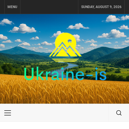
Skip
MENU
SUNDAY, AUGUST 9, 2026
to
content
UKRAINE-IS
ПУТЕШЕСТВИЕ ПО УКРАИНЕ
Primary
Menu