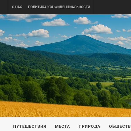
Skip
О НАС
ПОЛИТИКА КОНФИДЕНЦИАЛЬНОСТИ
to
content
UKRAINE-
ПУТЕШЕСТВИЕ ПО УКРАИНЕ
ПУТЕШЕСТВИЯ
МЕСТА
ПРИРОДА
ОБЩЕСТ