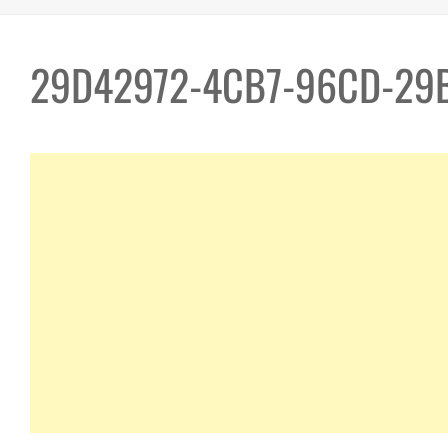
29D42972-4CB7-96CD-29