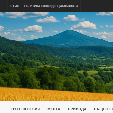
Skip
О НАС
ПОЛИТИКА КОНФИДЕНЦИАЛЬНОСТИ
to
content
UKRAINE-
ПУТЕШЕСТВИЕ ПО УКРАИНЕ
ПУТЕШЕСТВИЯ
МЕСТА
ПРИРОДА
ОБЩЕСТ