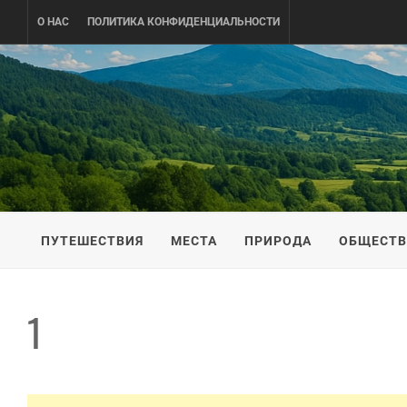
Skip
О НАС
ПОЛИТИКА КОНФИДЕНЦИАЛЬНОСТИ
to
content
UKRAINE-
ПУТЕШЕСТВИЕ ПО УКРАИНЕ
ПУТЕШЕСТВИЯ
МЕСТА
ПРИРОДА
ОБЩЕСТ
1