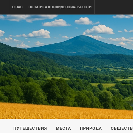
Skip
О НАС
ПОЛИТИКА КОНФИДЕНЦИАЛЬНОСТИ
to
content
UKRAINE-
ПУТЕШЕСТВИЕ ПО УКРАИНЕ
ПУТЕШЕСТВИЯ
МЕСТА
ПРИРОДА
ОБЩЕСТ