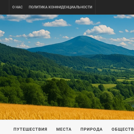
Skip
О НАС
ПОЛИТИКА КОНФИДЕНЦИАЛЬНОСТИ
to
content
UKRAINE-
ПУТЕШЕСТВИЕ ПО УКРАИНЕ
ПУТЕШЕСТВИЯ
МЕСТА
ПРИРОДА
ОБЩЕСТ