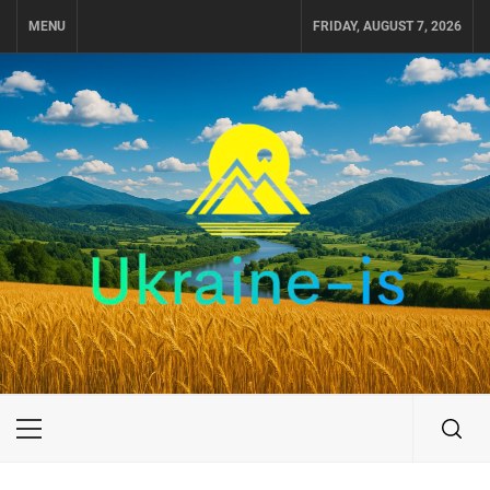
Skip
MENU
FRIDAY, AUGUST 7, 2026
to
content
UKRAINE-IS
ПУТЕШЕСТВИЕ ПО УКРАИНЕ
Primary
Menu