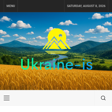
Skip
MENU
SATURDAY, AUGUST 8, 2026
to
content
UKRAINE-IS
ПУТЕШЕСТВИЕ ПО УКРАИНЕ
Primary
Menu