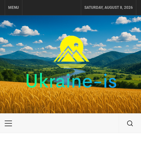
Skip
MENU
SATURDAY, AUGUST 8, 2026
to
content
UKRAINE-IS
ПУТЕШЕСТВИЕ ПО УКРАИНЕ
Primary
Menu