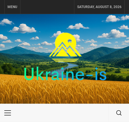
Skip
MENU
SATURDAY, AUGUST 8, 2026
to
content
UKRAINE-IS
ПУТЕШЕСТВИЕ ПО УКРАИНЕ
Primary
Menu