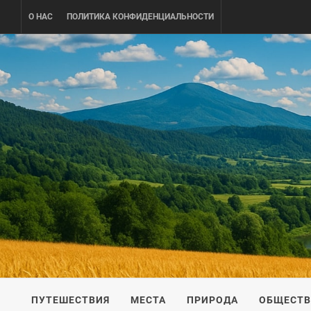
Skip
О НАС
ПОЛИТИКА КОНФИДЕНЦИАЛЬНОСТИ
to
content
UKRAINE-
ПУТЕШЕСТВИЕ ПО УКРАИНЕ
ПУТЕШЕСТВИЯ
МЕСТА
ПРИРОДА
ОБЩЕСТ