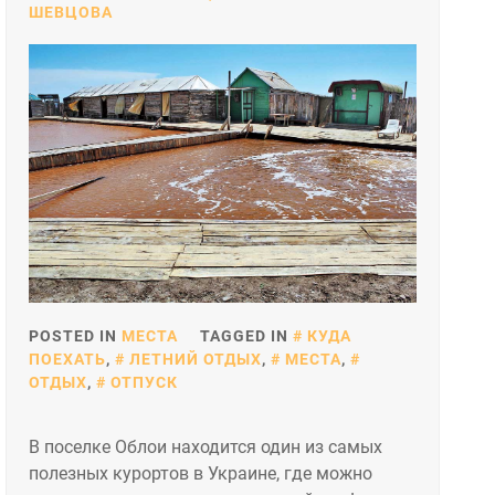
ШЕВЦОВА
POSTED IN
МЕСТА
TAGGED IN
КУДА
ПОЕХАТЬ
,
ЛЕТНИЙ ОТДЫХ
,
МЕСТА
,
ОТДЫХ
,
ОТПУСК
В поселке Облои находится один из самых
полезных курортов в Украине, где можно