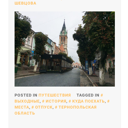
ШЕВЦОВА
POSTED IN
ПУТЕШЕСТВИЯ
TAGGED IN
ВЫХОДНЫЕ
,
ИСТОРИЯ
,
КУДА ПОЕХАТЬ
,
МЕСТА
,
ОТПУСК
,
ТЕРНОПОЛЬСКАЯ
ОБЛАСТЬ