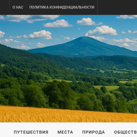
Skip
О НАС
ПОЛИТИКА КОНФИДЕНЦИАЛЬНОСТИ
to
content
UKRAINE-
ПУТЕШЕСТВИЕ ПО УКРАИНЕ
ПУТЕШЕСТВИЯ
МЕСТА
ПРИРОДА
ОБЩЕСТ