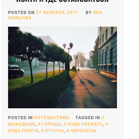
POSTED ON
27 ФЕВРАЛЯ, 2017
BY
ЯНА
ШЕВЦОВА
POSTED IN
ПУТЕШЕСТВИЯ
TAGGED IN
ВЫХОДНЫЕ
,
ГОРОДА
,
КУДА ПОЕХАТЬ
,
КУДА ПОЙТИ
,
ОТПУСК
,
ЧЕРКАССЫ