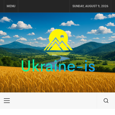
Skip
MENU
SUNDAY, AUGUST 9, 2026
to
content
UKRAINE-IS
ПУТЕШЕСТВИЕ ПО УКРАИНЕ
Primary
Menu