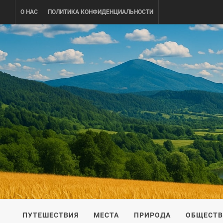
Skip
О НАС
ПОЛИТИКА КОНФИДЕНЦИАЛЬНОСТИ
to
content
UKRAINE-
ПУТЕШЕСТВИЕ ПО УКРАИНЕ
ПУТЕШЕСТВИЯ
МЕСТА
ПРИРОДА
ОБЩЕСТ