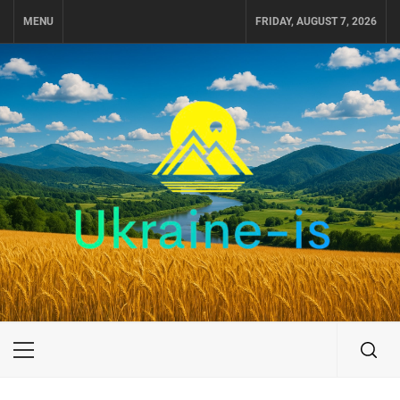
Skip
MENU
FRIDAY, AUGUST 7, 2026
to
content
UKRAINE-IS
ПУТЕШЕСТВИЕ ПО УКРАИНЕ
Primary
Menu