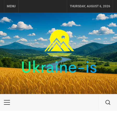
Skip
MENU
THURSDAY, AUGUST 6, 2026
to
content
UKRAINE-IS
ПУТЕШЕСТВИЕ ПО УКРАИНЕ
Primary
Menu