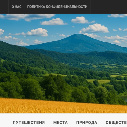
Skip
О НАС
ПОЛИТИКА КОНФИДЕНЦИАЛЬНОСТИ
to
content
UKRAINE-
ПУТЕШЕСТВИЕ ПО УКРАИНЕ
ПУТЕШЕСТВИЯ
МЕСТА
ПРИРОДА
ОБЩЕСТ