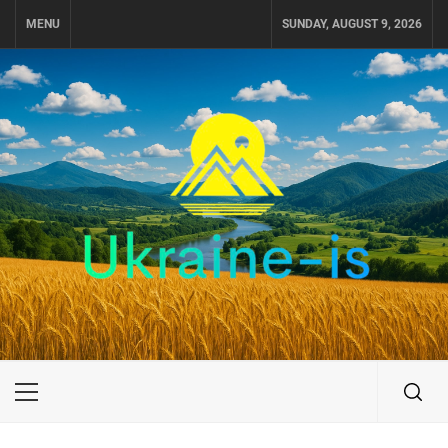
Skip
MENU
SUNDAY, AUGUST 9, 2026
to
content
UKRAINE-IS
ПУТЕШЕСТВИЕ ПО УКРАИНЕ
Primary
Menu