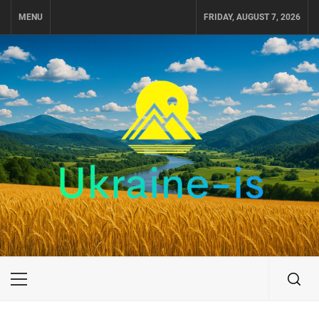
Skip
MENU
FRIDAY, AUGUST 7, 2026
to
content
UKRAINE-IS
ПУТЕШЕСТВИЕ ПО УКРАИНЕ
Primary
Menu