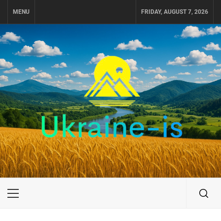
Skip
MENU
FRIDAY, AUGUST 7, 2026
to
content
UKRAINE-IS
ПУТЕШЕСТВИЕ ПО УКРАИНЕ
Primary
Menu