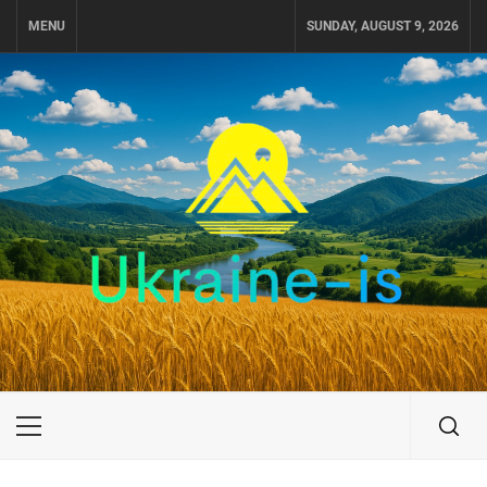
Skip
MENU
SUNDAY, AUGUST 9, 2026
to
content
UKRAINE-IS
ПУТЕШЕСТВИЕ ПО УКРАИНЕ
Primary
Menu