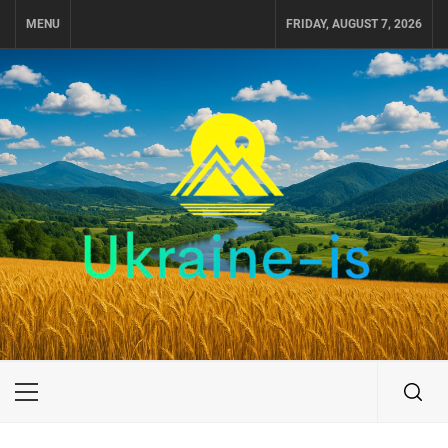
Skip
MENU
FRIDAY, AUGUST 7, 2026
to
content
UKRAINE-IS
ПУТЕШЕСТВИЕ ПО УКРАИНЕ
Primary
Menu