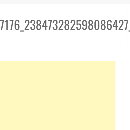
7176_238473282598086427