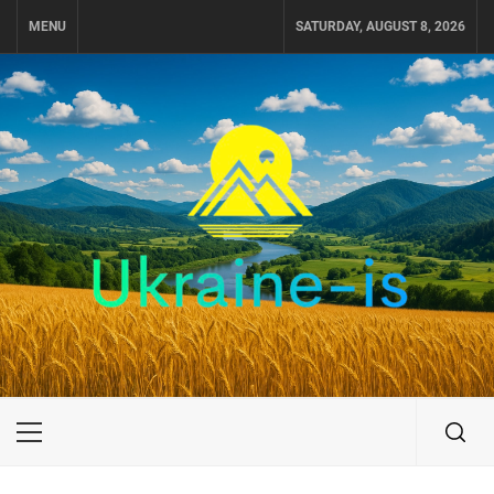
Skip
MENU
SATURDAY, AUGUST 8, 2026
to
content
UKRAINE-IS
ПУТЕШЕСТВИЕ ПО УКРАИНЕ
Primary
Menu