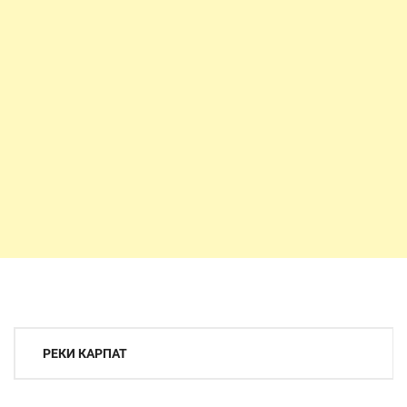
Навигация
РЕКИ КАРПАТ
по