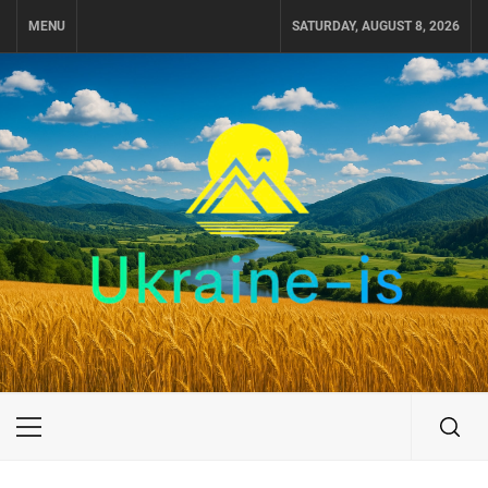
Skip
MENU
SATURDAY, AUGUST 8, 2026
to
content
UKRAINE-IS
ПУТЕШЕСТВИЕ ПО УКРАИНЕ
Primary
Menu