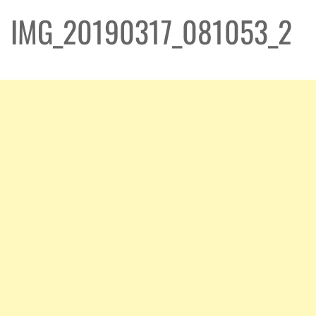
IMG_20190317_081053_2