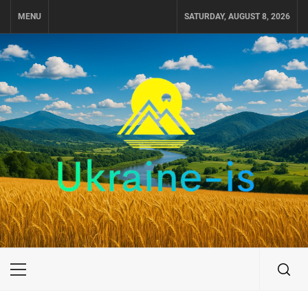
Skip
MENU
SATURDAY, AUGUST 8, 2026
to
content
UKRAINE-IS
ПУТЕШЕСТВИЕ ПО УКРАИНЕ
Primary
Menu