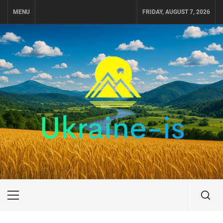
Skip
MENU
FRIDAY, AUGUST 7, 2026
to
content
UKRAINE-IS
ПУТЕШЕСТВИЕ ПО УКРАИНЕ
Primary
Menu