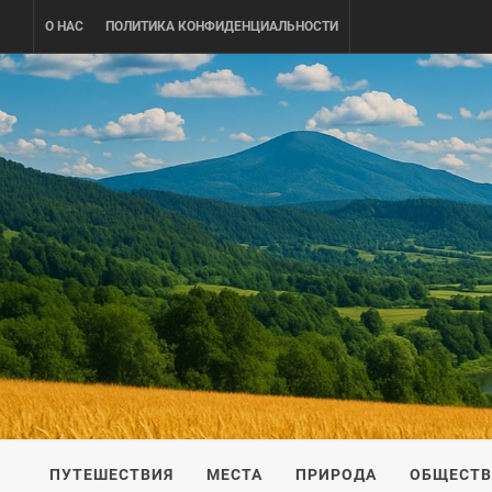
Skip
О НАС
ПОЛИТИКА КОНФИДЕНЦИАЛЬНОСТИ
to
content
UKRAINE-
ПУТЕШЕСТВИЕ ПО УКРАИНЕ
ПУТЕШЕСТВИЯ
МЕСТА
ПРИРОДА
ОБЩЕСТ