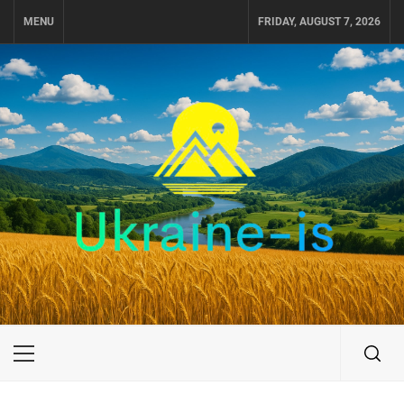
Skip
MENU
FRIDAY, AUGUST 7, 2026
to
content
UKRAINE-IS
ПУТЕШЕСТВИЕ ПО УКРАИНЕ
Primary
Menu