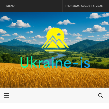
Skip
MENU
THURSDAY, AUGUST 6, 2026
to
content
UKRAINE-IS
ПУТЕШЕСТВИЕ ПО УКРАИНЕ
Primary
Menu