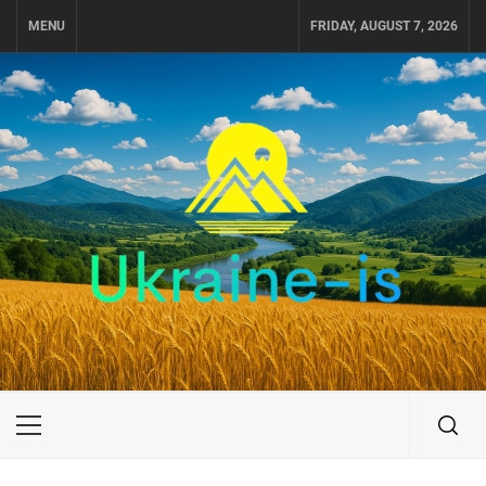
Skip
MENU
FRIDAY, AUGUST 7, 2026
to
content
UKRAINE-IS
ПУТЕШЕСТВИЕ ПО УКРАИНЕ
Primary
Menu