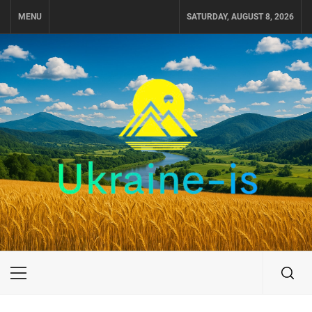
Skip
MENU
SATURDAY, AUGUST 8, 2026
to
content
UKRAINE-IS
ПУТЕШЕСТВИЕ ПО УКРАИНЕ
Primary
Menu